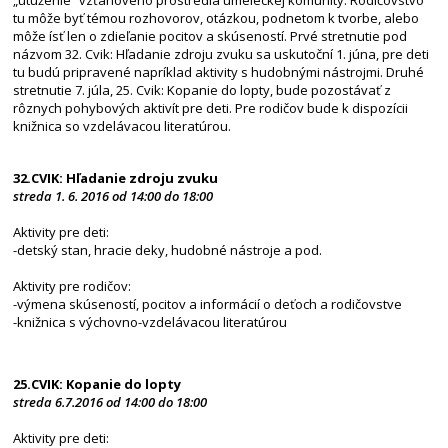
„utuženie“ vzťahového prostredia umeleckej komunity. Rodičovstvo
tu môže byť témou rozhovorov, otázkou, podnetom k tvorbe, alebo
môže ísť len o zdieľanie pocitov a skúseností. Prvé stretnutie pod
názvom 32. Cvik: Hľadanie zdroju zvuku sa uskutoční 1. júna, pre deti
tu budú pripravené napríklad aktivity s hudobnými nástrojmi. Druhé
stretnutie 7. júla, 25. Cvik: Kopanie do lopty, bude pozostávať z
rôznych pohybových aktivít pre deti. Pre rodičov bude k dispozícii
knižnica so vzdelávacou literatúrou.
32.CVIK: Hľadanie zdroju zvuku
streda 1. 6. 2016 od 14:00 do 18:00
Aktivity pre deti:
-detský stan, hracie deky, hudobné nástroje a pod.
Aktivity pre rodičov:
-výmena skúseností, pocitov a informácií o deťoch a rodičovstve
-knižnica s výchovno-vzdelávacou literatúrou
25.CVIK: Kopanie do lopty
streda 6.7.2016 od 14:00 do 18:00
Aktivity pre deti: