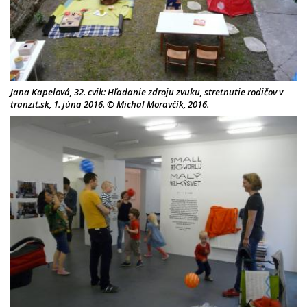
Jana Kapelová, 32. cvik: Hľadanie zdroju zvuku, stretnutie rodičov v
tranzit.sk, 1. júna 2016. © Michal Moravčík, 2016.