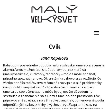
Toggle
navigati
Cvik
Jana Kapelová
Babyboom posledného obdobia na bratislavskej umeleckej scéne je
alternatívnou možnosťou, situáciou, témou, cez ktoré sa
umelkyne/umelci, kurátorky, teoretičky – rodičia môžu spoznať,
prípadne spoznať nanovo. Okruh tém k rozhovoru sa rozširuje. Čo
všetko prináša rodičovstvo, v čom nás rozvíja a o aké problematiky
nás prinútilo zaujímať sa? Rodičovstvo často znamená izoláciu
umelca od spoločenstva, no môže byť aj novým dôvodom na
stretnutie a zoznámenie sa s ľuďmi z umeleckého prostredia. Dve
pripravované stretnutia na záhradke tranzit. sk, pomenované podľa
odporúčaných cvikov z knihy o výchove, využívajú tento stav na