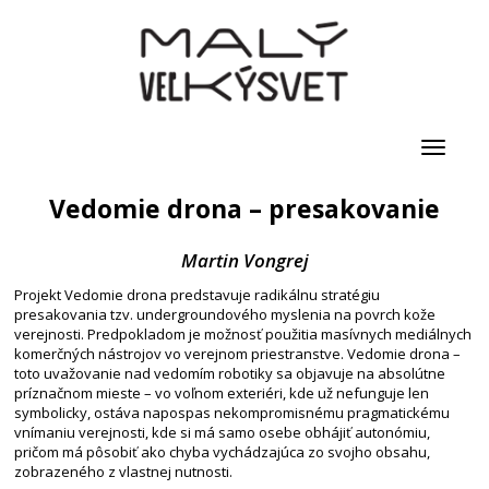
Toggle
navigati
Vedomie drona – presakovanie
Martin Vongrej
Projekt Vedomie drona predstavuje radikálnu stratégiu
presakovania tzv. undergroundového myslenia na povrch kože
verejnosti. Predpokladom je možnosť použitia masívnych mediálnych
komerčných nástrojov vo verejnom priestranstve. Vedomie drona –
toto uvažovanie nad vedomím robotiky sa objavuje na absolútne
príznačnom mieste – vo voľnom exteriéri, kde už nefunguje len
symbolicky, ostáva napospas nekompromisnému pragmatickému
vnímaniu verejnosti, kde si má samo osebe obhájiť autonómiu,
pričom má pôsobiť ako chyba vychádzajúca zo svojho obsahu,
zobrazeného z vlastnej nutnosti.