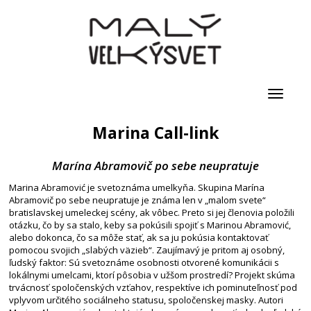
Toggle
navigati
Marina Call-link
Marína Abramovič po sebe neupratuje
Marina Abramović je svetoznáma umelkyňa. Skupina Marína
Abramovič po sebe neupratuje je známa len v „malom svete“
bratislavskej umeleckej scény, ak vôbec. Preto si jej členovia položili
otázku, čo by sa stalo, keby sa pokúsili spojiť s Marinou Abramović,
alebo dokonca, čo sa môže stať, ak sa ju pokúsia kontaktovať
pomocou svojich „slabých väzieb“. Zaujímavý je pritom aj osobný,
ľudský faktor: Sú svetoznáme osobnosti otvorené komunikácii s
lokálnymi umelcami, ktorí pôsobia v užšom prostredí? Projekt skúma
trvácnosť spoločenských vzťahov, respektíve ich pominuteľnosť pod
vplyvom určitého sociálneho statusu, spoločenskej masky. Autori