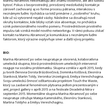
Marinu Abramović nekontaktujú ako známu osobnosť, ale ako ľudskú
bytosť. Pokus o bezprostredný, prirodzený medziľudský kontakt je
zároveň zachovaný aj vo forme procesu pátrania, interakciou s
neznámymi ľuďmi. Vychádza sa totiž primárne z „osobného“ kruhu,
kde už sú vytvorené nejaké väzby. Následne sa dosahujú nové
okruhy kontaktov, kde blízky vzťah síce absentuje, no prichádza
vznik potencionálneho nového pomeru. Prostredníctvom prvotného
impulzu tak vzniká model nového networkingu. V rámci pokusu získať
kontakt na Marinu Abramović je komunikácia s neznámymi ľuďmi
faktorom, ktorý výrazne ovplyvňuje smer a ďalší vývoj projektu.
BIO:
Marína Abramovič po sebe neupratuje je otvorená, kolaboratívna
umelecká skupina, ktorá prostredníctvom umeleckých intervencií
reaguje na sociálnu problematiku. Skupina vznikla v apríli 2015, kedy
ju tvorili členovia Dorota Brázdovičová, Dominika Koššová, Eleonóra
Stanková, Martin Toldy, Veronika Unzeitigová, Emiliya Vereshchagina.
Svoju umeleckú činnosť odštartovala projektom Touch the Waste,
ktorý sa zaoberal fenoménom plytvania jedlom prezentovaným v
amt_project gallery v apríli 2015 a na festivale Divadelná Nitra v
septembri 2015. Momentálne skupina Marína Abramovič po sebe
neupratuje združuje Mateja Kaminského, Eleonóru Stankovú,
Martina Toldyho a Emiliyu Vereshchaginu.